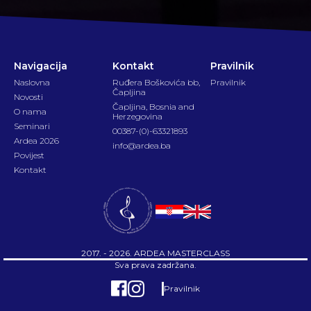
Navigacija
Kontakt
Pravilnik
Naslovna
Ruđera Boškovića bb,
Pravilnik
Čapljina
Novosti
Čapljina, Bosnia and
O nama
Herzegovina
Seminari
00387-(0)-63321893
Ardea 2026
info@ardea.ba
Povijest
Kontakt
2017. - 2026. ARDEA MASTERCLASS
Sva prava zadržana.
Pravilnik