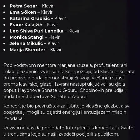
Petra Sesar
– Klavir
Ema Söken
– Klavir
Katarina Grubišić
– Klavir
Frane Kalajžić
– Klavir
Leo Shiva Puri Landika
– Klavir
Monika Štangl
– Klavir
Jelena Mikulić
– Klavir
Marija Skender
– Klavir
Pod vodstvom mentora Marijana Đuzela, prof., talentirani
mladi glazbenici izveli su niz kompozicija, od klasičnih sonata
do predivnih etida, demonstrirajući svoje vještine i strast
prema klavirskoj glazbi. Izvrsni nastupi uključivali su djela
poput Haydnove Sonate u G-duru, Chopinovih preludija i
etida te Schubertove Sonate u A-duru.
Koncert je bio pravi užitak za ljubitelje klasične glazbe, a svi
posjetitelji mogli su osjetiti energiju i entuzijazam mladih
izvođača.
Pozivamo vas da pogledate fotogaleriju s koncerta i uživate
u trenucima koje su naši izvođači podijelili s publikom.