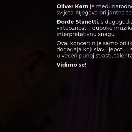
Oliver Kern
je međunarodno p
svijeta. Njegova briljantna 
Đorđe Stanetti
, s dugogodi
virtuoznosti i duboke muzika
interpretativnu snagu.
Ovaj koncert nije samo pril
događaja koji slavi ljepotu i
u večeri punoj strasti, talen
Vidimo se!