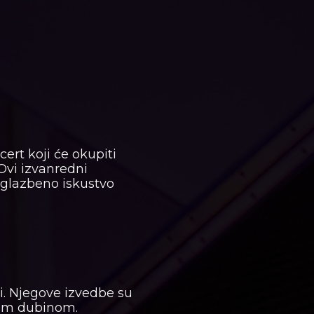
rt koji će okupiti
 Ovi izvanredni
 glazbeno iskustvo
ti. Njegove izvedbe su
enom dubinom.