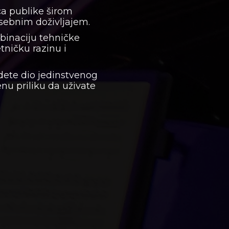
ca publike širom
osebnim doživljajem.
binaciju tehničke
tničku razinu i
dete dio jedinstvenog
enu priliku da uživate