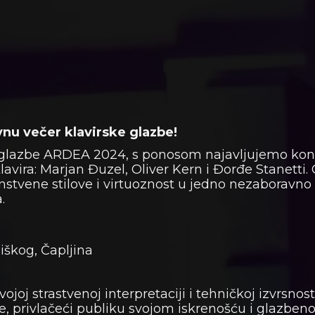
nu večer klavirske glazbe!
glazbe ARDEA 2024, s ponosom najavljujemo konce
lavira: Marjan Đuzel, Oliver Kern i Đorđe Stanetti.
nstvene stilove i virtuoznost u jedno nezaboravno
.
iškog, Čapljina
ojoj strastvenoj interpretaciji i tehničkoj izvrsnos
vne, privlačeći publiku svojom iskrenošću i glazb