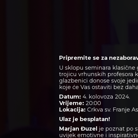
Pripremite se za nezaborav
U sklopu seminara klasične 
trojicu vrhunskih profesora k
glazbenici donose svoje jedi
koje će Vas ostaviti bez daha
Datum:
4. kolovoza 2024.
Vrijeme:
20:00
Lokacija:
Crkva sv. Franje As
Ulaz je besplatan!
Marjan Đuzel
je poznat po sv
uvijek emotivne i inspirati