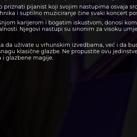
riznati pijanist koji svojim nastupima osvaja sr
tehnika i suptilno muziciranje čine svaki koncert p
šnjom karijerom i bogatim iskustvom, donosi kom
lnosti. Njegovi nastupi su sinonim za visoku umje
ika da uživate u vrhunskim izvedbama, već i da bu
 snagu klasične glazbe. Ne propustite ovu jedinstv
ta i glazbene magije.