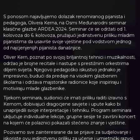
S ponosom najavljujemo dolazak renomiranog pijanista i
pedagoga, Olivera Kerna, na Osmi Međunarodni seminar
klasične glazbe ARDEA 2024. Seminar će se održati od 1.
kolovoza do 6. kolovoza, pružajući jedinstvenu priliku mladim
pijanistima da usavrše svoje vještine pod vodstvom jednog
od najcjenjenijih pijanista današnjice.
Oliver Kern, poznat po svojoj briljantnoj tehnici i muzikalnosti,
održao je brojne recitale i nastupe s prestižnim orkestrima
diljem svijeta. Njegovo pedagoško iskustvo jednako je
impresivno, budući da predaje na visokim glazbenim
školama i održava majstorske radionice koje inspiriraju i
motiviraju mlade glazbenike.
Tijekom seminara, sudionici će imati priliku raditi izravno s
Kernom, dobivajući dragocjene savjete i upute kako bi
unaprijedili svoje interpretacije i tehniku. Program seminara
uključuje individualne lekcije, grupne sesije te završni koncert
na kojem će polaznici pokazati stečeno znanje i vještine.
Pozivamo sve zainteresirane da se prijave za sudjelovanje i
iskoriste ovu jedinstvenu priliku za učenje i umjetnički razvoj.